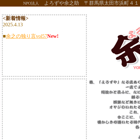
よろずや余之助 〒群馬県太田市浜町４１
NPO法人
<新着情報>
2025.4.13
■
余之の独り言vol57
New!