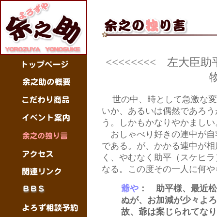
<<<<<<<< 左大
世の中、時として急激な変
いか、あるいは偶然であろう
う。しかもかなりやかましい
おしゃべり好きの連中が自
である。が、かかる連中が相
く、やむなく助平（スケヒラ
なる。この度その一人に何や
爺や
： 助平様、最近松
ぬが、お加減が少々よろ
故、爺は案じられてなり