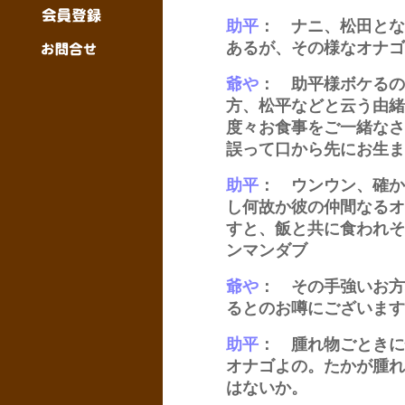
助平
： ナニ、松田とな
あるが、その様なオナゴ
爺や
： 助平様ボケるの
方、松平などと云う由緒
度々お食事をご一緒なさ
誤って口から先にお生ま
助平
： ウンウン、確か
し何故か彼の仲間なるオ
すと、飯と共に食われそ
ンマンダブ
爺や
： その手強いお方
るとのお噂にございます
助平
： 腫れ物ごときに
オナゴよの。たかが腫れ
はないか。