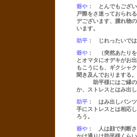
爺や
： とんでもござい
戸際をさ迷っておられる
デございます、腫れ物の
います。
助平
： じれったいでは
爺や
： （突然あたりを
とオマタにオデキがお出
もこうにも、ギクシャク
聞き及んでおりまする。
助平様にはご縁のな
か、ストレスとはみ出し
助平
： はみ出しパンツ
手にストレスとは相応し
ろう。
爺や
： 人は顔で判断さ
かけ通りは助平様くらい