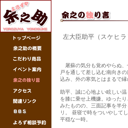
左大臣助平（スケヒラ
屠蘇の気分も覚めやらぬ、七
戸を通して差し込む南向きの
込み、外の寒気とはまるで縁
助平、誠に心地よい眩しい温
を膝に乗せ上機嫌。ゆったり
みたものの、三面記事を半分
リ。 昼寝で時をついやして
平穏な一時。