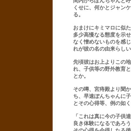
間内からぽんちゃんと呼
くせに、何かとジャンケ
る。
おまけにキミマロに似た
多少高慢なる態度を示せ
なく憎めないものを感じ
れが彼の名の由来らしい
先頃彼はお上よりこの地
れ、子供等の野外教育と
とか。
その噂、宮痔殿より聞か
ち、早速ぽんちゃんに子
とその心得等、例の如く
「これは真に今の子供達
良き体験になるであろう
その心得を会得したる後