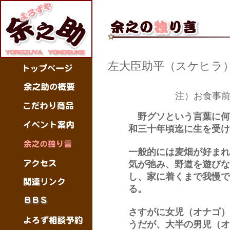
左大臣助平（スケヒラ
注）お食事
野グソという言葉に何
和三十年頃迄に生を受け
一般的には麦畑が好まれ
気が弛み、野道を遊びな
し、家に着くまで我慢で
る。
さすがに女児（オナゴ）
うだが、大半の男児（オ