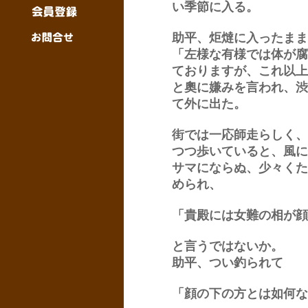
い季節に入る。
助平、炬燵に入ったまま
「左様な有様では体が腐
ておりますが、これ以上
と奧に嫌みを言われ、渋
て外に出た。
街では一応師走らしく、
つつ歩いていると、風に
サマにならぬ、少々くた
められ、
「貴殿には女難の相が顔
と言うではないか。
助平、つい釣られて
「顔の下の方とは如何な