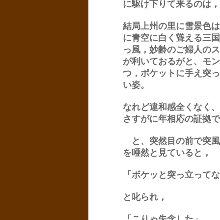
に駆け下りて来るのは，
結局上州の里に雪景色は
に青空に白く聳える三国
っ風，妙齢のご婦人のス
が利いておるがと、モン
つ，ポケットに手え突っ
い姿。
なれど違和感全くなく、
さすがに年相応の証拠で
と、突然目の前で突風
を唖然と見ていると，
「ボケッと突っ立ってな
と叱られ，
「こりゃ失念した」