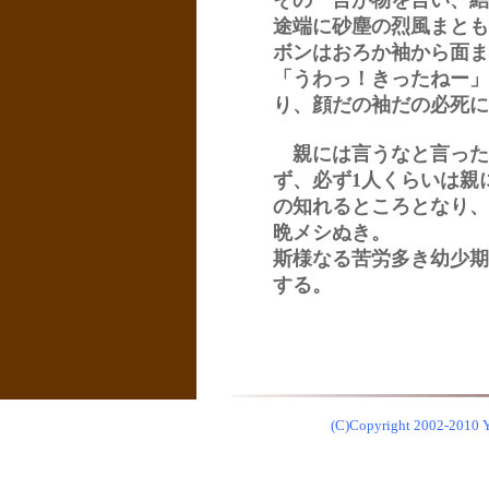
その一言が物を言い、結
途端に砂塵の烈風まとも
ボンはおろか袖から面ま
「うわっ！きったねー」
り、顔だの袖だの必死に
親には言うなと言った
ず、必ず1人くらいは親
の知れるところとなり、
晩メシぬき。
斯様なる苦労多き幼少期
する。
(C)Copyright 2002-2010 