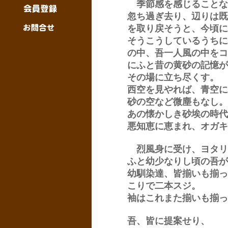
季節感を感じることな
忽ち過ぎ去り、辺りは既
を取り戻そうと、今頃に
そうこうしているうちに
の中、吾一人風の中をコ
にふと昔の黄砂の記憶が
その場に立ち尽くす。
西空を見やれば、青空に
砂の空など微塵もなし。
あの懐かしき砂埃の時代
悪知恵に恵まれ、オガキ
烈風身に受け、ヨタリ
ふと幼少なりし頃の吾が
幼馴染達、皆揃いも揃っ
こりで二本スジ。
袖はこれまた揃いも揃っ
吾、皆に提案せり、