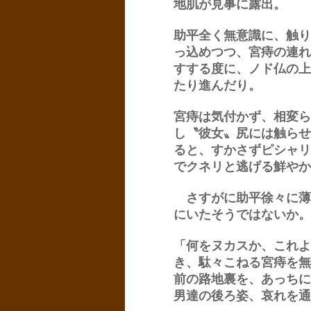
地肌が見事に露出。
助平全く無意識に、触り
っ込めつつ、宮痔の連れ
すする度に、ノド仏の上
たり進んだり。
宮痔は気付かず、相変ら
し〝彼女〟尻には触らせ
ると、すかさずピシャリ
でクネリと逃げる鮮やか
さすがに助平徐々に薄
にいたそうではないか。
「何をヌカスか、これよ
き、駄々こねる宮痔を無
前の路地裏を、あっちに
男達の後ろ姿、哀れを通