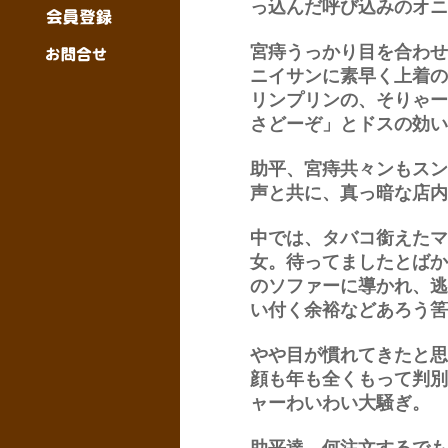
っ込んだ呼び込みのオニ
宮痔うっかり目を合わせ
ニイサンに素早く上着の
リンプリンの、そりゃー
さどーぞ」とドスの効い
助平、宮痔共々ンもスン
声と共に、真っ暗な店内
中では、タバコ銜えたマ
女。待ってましたとばか
のソファーに導かれ、逃
い付く余裕などあろう筈
やや目が慣れてきたと思
顔も年も全くもって判別
ャーわいわい大騒ぎ。