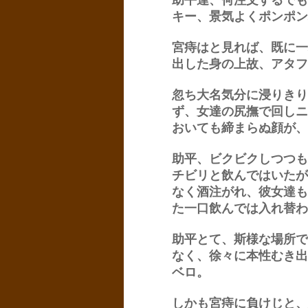
助平達、何注文するでも
キー、景気よくポンポン
宮痔はと見れば、既に一
出した身の上故、アタフ
忽ち大名気分に浸りきり
ず、女達の尻撫で回しニ
おいても締まらぬ顔が、
助平、ビクビクしつつも
チビリと飲んではいたが
なく酒注がれ、彼女達も
た一口飲んでは入れ替わ
助平とて、斯様な場所で
なく、徐々に本性むき出
ベロ。
しかも宮痔に負けじと、