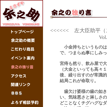
<<<<<<
左大臣助平（
Vol
小金持ちというものは
で、つまらぬ事にしみっ
宮痔も然り、飲み屋で大
（大金といっても高々１
後、繰り出すのが常識的
結局これが命取り。
歯欠け婆様の歯の如き
い、気味悪さと淋しさの
どことなくチグハグなダ