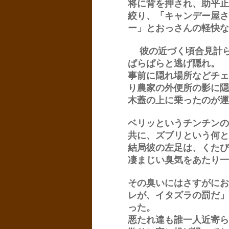
将に背を押され、助平止
絞り、「キャンデー屋さ
ー」とおっさんの軽快な
彼の近づく頃合見計ら
ぱらぱらと逃げ隠れ。
事前に隠れ場所などチェ
り農家の外便所の影に隠
木蓋の上に乗ったのが運
ベリッというチンチンの
共に、ズブリという何と
結局彼の左足は、くたび
凄まじい臭気をあたり一
その臭いにはさすがにお
レが、イタズラの罰だ」
った。
悪たれ達も誰一人近寄ら