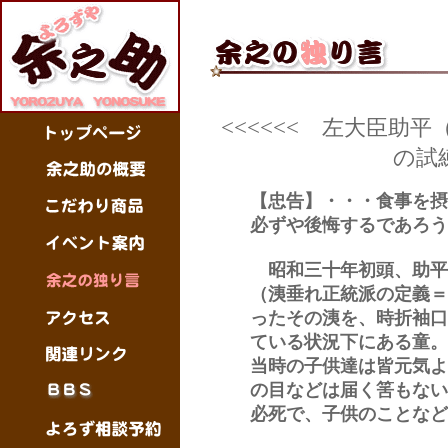
<<<<<<
左大臣助平
の試
【忠告】・・・食事を摂
必ずや後悔するであろう
昭和三十年初頭、助平
（洟垂れ正統派の定義＝
ったその洟を、時折袖口
ている状況下にある童。
当時の子供達は皆元気よ
の目などは届く筈もない
必死で、子供のことなど