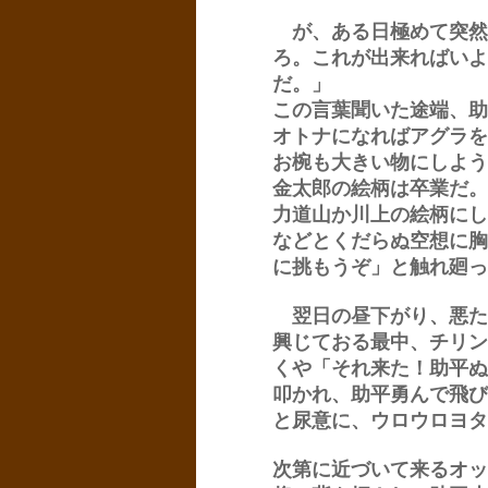
が、ある日極めて突然
ろ。これが出来ればいよ
だ。」
この言葉聞いた途端、助
オトナになればアグラを
お椀も大きい物にしよう
金太郎の絵柄は卒業だ。
力道山か川上の絵柄にし
などとくだらぬ空想に胸
に挑もうぞ」と触れ廻っ
翌日の昼下がり、悪た
興じておる最中、チリン
くや「それ来た！助平ぬ
叩かれ、助平勇んで飛び
と尿意に、ウロウロヨタ
次第に近づいて来るオッ