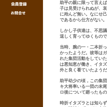
助平の親に限って言えば
子は見受けられぬが、哀
に殆んど無い。なにせ己
であるから仕方がない。
しかし子供達は、不思議
逞しく育ってゆくもので
当時、腕の一・二本折っ
かったようだ。彼等はガ
れた集団活動をしてい
は悪知恵が働き、イタズ
外と良く看ていたようだ
助平幼少の頃，この集団
キ大将率いる一団の末尾
ロ後について廻ったもの
時折イタズラとは知らず