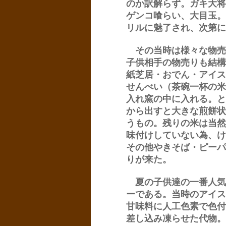
のか訳解らず。ガキ大将
ゲンコ喰らい、大目玉。
リルに魅了され、次第に
その当時は様々な物売
子供相手の物売りも結構
紙芝居・おでん・アイス
せんべい（茶碗一杯の米
入れ窯の中に入れる。と
から出すと大きな煎餅状
うもの。残りの米は当然
味付けしていない為、け
その他やきそば・ピーパ
りが来た。
夏の子供達の一番人気
ーである。当時のアイス
甘味料に人工色素で色付
差し込み凍らせた代物。